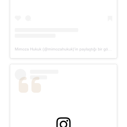
Mimoza Hukuk (@mimozahukuk)'in paylaştığı bir gönderi