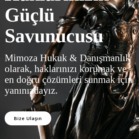
Güçlü
Savunucusu
Mimoza Hukuk & Danışmanlık
olarak, haklarınızı korumak ve
en doğru çözümleri sunmak için
yanınızdayız.
Bize Ulaşın