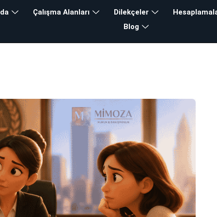
zda
Çalışma Alanları
Dilekçeler
Hesaplamal
Blog
şı Nasıl Yapılır
lık
>
Blog
>
Kira Artışı Nasıl Yapılı