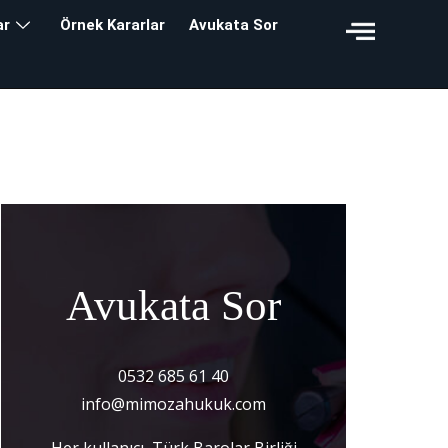
ar
Örnek Kararlar
Avukata Sor
r
Avukata Sor
0532 685 61 40
info@mimozahukuk.com
Her kullanıcı, Türk Barolar Birliği