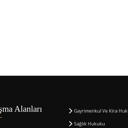
şma Alanları
Gayrimenkul Ve Kira Hu
Sağlık Hukuku