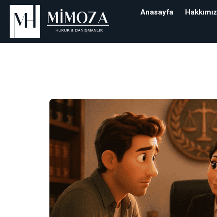
Anasayfa
Hakkımı
Etiket:
Kira Artı
Mimoza Hukuk & Danışman