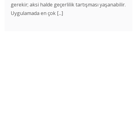
gerekir; aksi halde geçerlilik tartışması yaşanabilir.
Uygulamada en çok [...]
Avukata Sor
0532 685 61 40