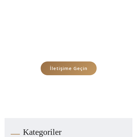
info@mimozahukuk.com
Her kullanıcı, Türk Barolar Birliği tarafından
belirlenen ücret tarifesine uygun olarak
İstanbul merkezli avukat ekibimizden
profesyonel danışmanlık alabilir.
İletişime Geçin
Kategoriler