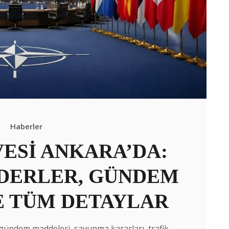
Haberler
VESİ ANKARA’DA:
İDERLER, GÜNDEM
E TÜM DETAYLAR
 gündem maddeleri, savunma kararları, trafik