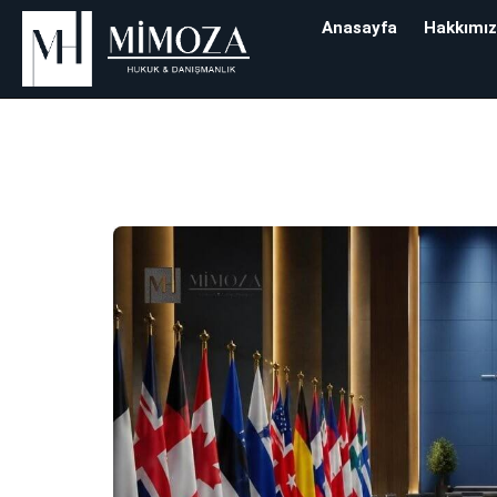
Anasayfa
Hakkımı
Etiket:
NATO Zi
Mimoza Hukuk & Danışman