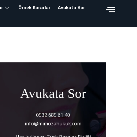
ar
Örnek Kararlar
Avukata Sor
Avukata Sor
0532 685 61 40
info@mimozahukuk.com
Her kullanıcı, Türk Barolar Birliği