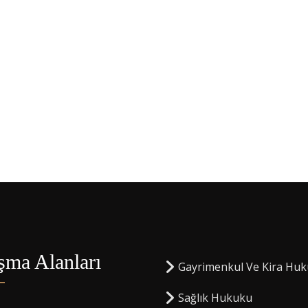
şma Alanları
Gayrimenkul Ve Kira Hu
Sağlık Hukuku