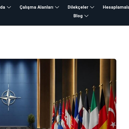
zda
Çalışma Alanları
Dilekçeler
Hesaplamal
Blog
rvesi 2026
lık
>
Blog
>
NATO Zirvesi 2026