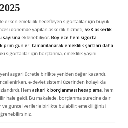
 2025
ikle erken emeklilik hedefleyen sigortalılar için büyük
öncesi dönemde yapılan askerlik hizmeti,
SGK askerlik
 sayısına
eklenebiliyor.
Böylece hem sigorta
ik prim günleri tamamlanarak emeklilik şartları daha
 sigortalılar için borçlanma, emeklilik yaşını
 yeni asgari ücretle birlikte yeniden değer kazandı.
cellenirken, e-devlet sistemi üzerinden kolaylıkla
hızlandırdı. Hem
askerlik borçlanması hesaplama
, hem
ilir hale geldi. Bu makalede, borçlanma sürecine dair
e güncel verilerle birlikte bulabilir; emekliliğinizi
ğrenebilirsiniz.