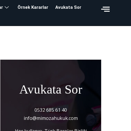
ar
Örnek Kararlar
Avukata Sor
Avukata Sor
0532 685 61 40
info@mimozahukuk.com
Her kullanıcı, Türk Barolar Birliği