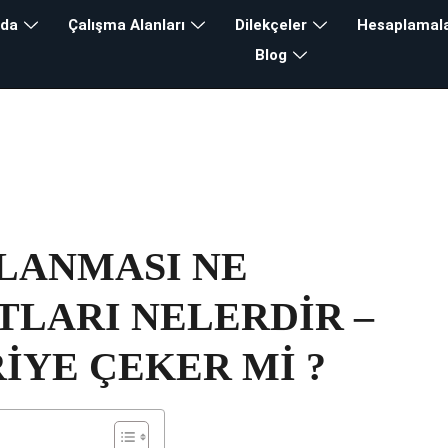
zda
Çalışma Alanları
Dilekçeler
Hesaplamal
Blog
LANMASI NE
RTLARI NELERDİR –
İYE ÇEKER Mİ ?