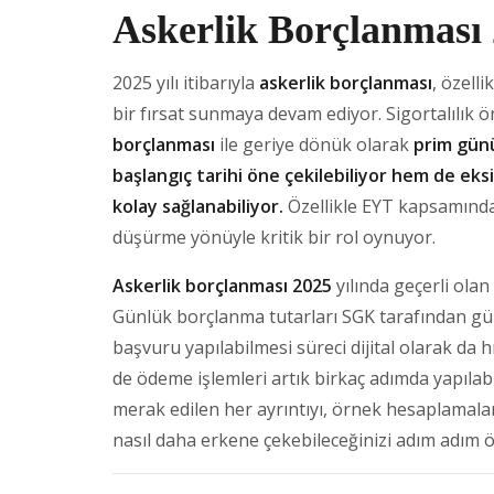
Askerlik Borçlanması
2025 yılı itibarıyla
askerlik borçlanması
, özell
bir fırsat sunmaya devam ediyor. Sigortalılık 
borçlanması
ile geriye dönük olarak
prim günü
başlangıç tarihi öne çekilebiliyor hem de eks
kolay sağlanabiliyor.
Özellikle EYT kapsamındaki
düşürme yönüyle kritik bir rol oynuyor.
Askerlik borçlanması 2025
yılında geçerli olan
Günlük borçlanma tutarları SGK tarafından gün
başvuru yapılabilmesi süreci dijital olarak da 
de ödeme işlemleri artık birkaç adımda yapılab
merak edilen her ayrıntıyı, örnek hesaplamalar v
nasıl daha erkene çekebileceğinizi adım adım ö