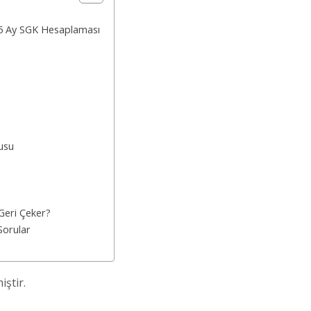
15 Ay SGK Hesaplaması
usu
Geri Çeker?
Sorular
ştir.