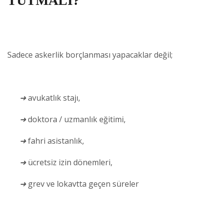
TUTMALI?
Sadece askerlik borçlanması yapacaklar değil;
➜
avukatlık stajı,
➜
doktora / uzmanlık eğitimi,
➜
fahri asistanlık,
➜
ücretsiz izin dönemleri,
➜
grev ve lokavtta geçen süreler