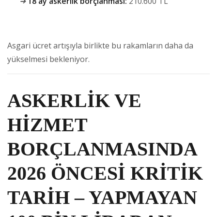
➜
18 ay askerlik borçlanması:
210.600 TL
Asgari ücret artışıyla birlikte bu rakamların daha da
yükselmesi bekleniyor.
ASKERLİK VE
HİZMET
BORÇLANMASINDA
2026 ÖNCESİ KRİTİK
TARİH – YAPMAYAN