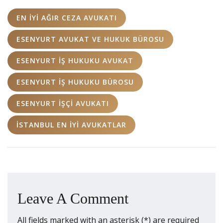
EN IYI AĞIR CEZA AVUKATI
ESENYURT AVUKAT VE HUKUK BÜROSU
ESENYURT İŞ HUKUKU AVUKAT
ESENYURT İŞ HUKUKU BÜROSU
ESENYURT İŞÇI AVUKATI
İSTANBUL EN IYI AVUKATLAR
Leave A Comment
All fields marked with an asterisk (*) are required