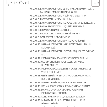
İçerik Özeti
BANKA PROMOSYONU VE İŞÇİ HAKLARI: LÜTUF DEĞİL
ÇALIŞANIN EMEĞİNİN KARŞILIĞIDIR
BANKA PROMOSYONU NEDİR VE KİME AİTTİR?
PROMOSYONUN YASAL DURUMU
BANKA PROMOSYONU İŞÇİYE ÖDENMEK ZORUNDA MI?
BANKA PROMOSYONU İŞÇİLERİN HAKKI MI?
PROMOSYON NASIL DAĞITILIR?
PROMOSYONUN MAAŞA ETKİSİ VAR MI?
ÖZEL SEKTÖR NE BEKLEMELİ?
BANKA PROMOSYONUNUN İŞÇİYE VERİLMESİ
BANKA PROMOSYONUNUN ÜCRETE DÂHİL EDİLİP
EDİLMEYECEĞİ
BANKA PROMOSYONU GİYDİRİLMİŞ ÜCRETE EKLENİR
Mİ?
PROMOSYONLARDA VERGİ VE SİGORTA DURUMU
ÇÖZÜM ÖNERİLERİ VE GELECEKTEKİ YASAL
DÜZENLEMELER
PROMOSYON ÖDEMELERİNİN ÜCRET SAYILMASI VE
VERGİLENDİRİLMESİ
GELİR VERGİSİ AÇISINDAN PROMOSYONLAR NASIL
DEĞERLENDİRİLİR?
DAMGA VERGİSİ AÇISINDAN PROMOSYONLAR
KATMA DEĞER VERGİSİ (KDV) AÇISINDAN DURUM
SOSYAL GÜVENLİK VE BORDRO AÇISINDAN
PROMOSYONUN DURUMU
KONU HAKKINDA SIKÇA SORULAN SORULAR
MİMOZA HUKUK BÜROSU OLARAK HUKUKİ
HİZMETLERİMİZ