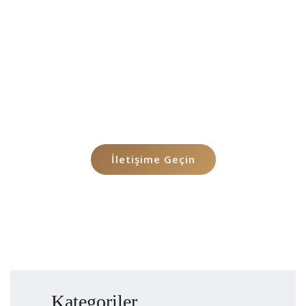
0532 685 61 40
info@mimozahukuk.com
Her kullanıcı, Türk Barolar Birliği tarafından
belirlenen ücret tarifesine uygun olarak
İstanbul merkezli avukat ekibimizden
profesyonel danışmanlık alabilir.
İletişime Geçin
Kategoriler