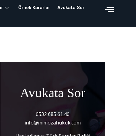
ar
Örnek Kararlar
Avukata Sor
Avukata Sor
0532 685 61 40
info@mimozahukuk.com
Her kullanıcı, Türk Barolar Birliği