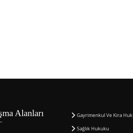
şma Alanları
Gayrimenkul Ve Kira Hu
Sağlık Hukuku