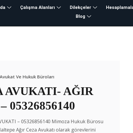
zda
Çalışma Alanları
Dilekçeler
Hesaplamal
Blog
 Ceza Avukatı
lık
>
Blog
>
Maltepe Ceza Avukatı
Avukat Ve Hukuk Büroları
 AVUKATI- AĞIR
 05326856140
VUKATI – 05326856140 Mimoza Hukuk Bürosu
ltepe Ağır Ceza Avukatı olarak görevlerini