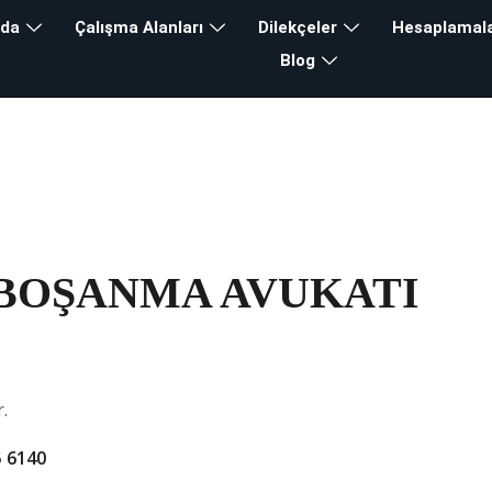
zda
Çalışma Alanları
Dilekçeler
Hesaplamal
Blog
BOŞANMA AVUKATI
.
 6140