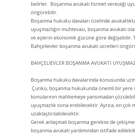
belirler. Boşanma avukatı hizmet vereceği uyu
öngörebilir.
Boşanma hukuku davaları özelinde avukatlıktan
uyuşmazlığın muhtevası, boşanma avukatı olara
ve eşlerin ekonomik gücüne göre değişebilir. T
Bahçelievler boşanma avukatı ücretleri öngörül
BAHÇELİEVLER BOŞANMA AVUKATI UYUŞMAZL
Boşanma hukuku davalarında konusunda uzman 
Çünkü, boşanma hukukunda önemli bir yere sa
konularının mahkemeye yansımadan çözülebil
uyuşmazlık sona erebilecektir. Ayrıca, en çok 
uzaklaştırılabilecektir.
Gerek anlaşmalı boşanma gerekse de çekişme
boşanma avukatı yardımından istifade edilebi