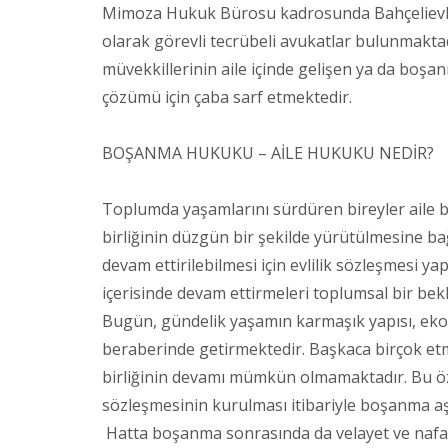
Mimoza Hukuk Bürosu kadrosunda Bahçelievler
olarak görevli tecrübeli avukatlar bulunmakta
müvekkillerinin aile içinde gelişen ya da boşa
çözümü için çaba sarf etmektedir.
BOŞANMA HUKUKU – AİLE HUKUKU NEDİR?
Toplumda yaşamlarını sürdüren bireyler aile bi
birliğinin düzgün bir şekilde yürütülmesine bağl
devam ettirilebilmesi için evlilik sözleşmesi ya
içerisinde devam ettirmeleri toplumsal bir bekl
Bugün, gündelik yaşamın karmaşık yapısı, eko
beraberinde getirmektedir. Başkaca birçok etmeni
birliğinin devamı mümkün olmamaktadır. Bu özel
sözleşmesinin kurulması itibariyle boşanma a
Hatta boşanma sonrasında da velayet ve nafa