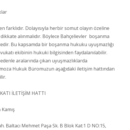
klar
 farklıdır. Dolayısıyla herbir somut olayın özeline
da dikkate alınmalıdır. Böylece Bahçelievler boşanma
mektedir. Bu kapsamda bir boşanma hukuku uyuşmazlığı
katı ekibinin hukuki bilgisinden faydalanılabilir.
 nedenle aralarında çıkan uyuşmazlıklarda
 Mimoza Hukuk Büromuzun aşağıdaki iletişim hattından
ir.
ATI İLETİŞİM HATTI
n Kamış
Baltacı Mehmet Paşa Sk. B Blok Kat:1 D NO:15,