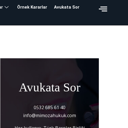
ar
Örnek Kararlar
Avukata Sor
Avukata Sor
0532 685 61 40
info@mimozahukuk.com
Her kullanıcı, Türk Barolar Birliği