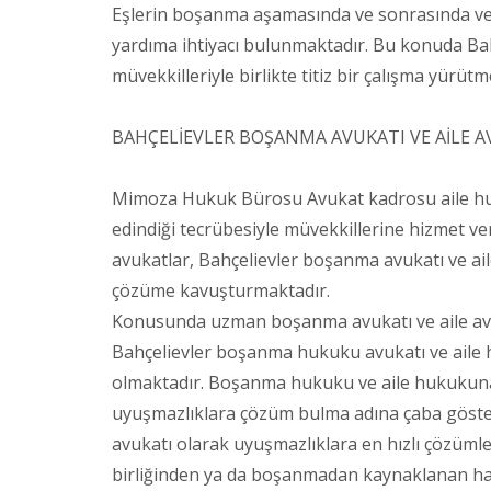
Eşlerin boşanma aşamasında ve sonrasında vel
yardıma ihtiyacı bulunmaktadır. Bu konuda Bah
müvekkilleriyle birlikte titiz bir çalışma yürütm
BAHÇELİEVLER BOŞANMA AVUKATI VE AİLE A
Mimoza Hukuk Bürosu Avukat kadrosu aile huk
edindiği tecrübesiyle müvekkillerine hizmet 
avukatlar, Bahçelievler boşanma avukatı ve ail
çözüme kavuşturmaktadır.
Konusunda uzman boşanma avukatı ve aile av
Bahçelievler boşanma hukuku avukatı ve aile 
olmaktadır. Boşanma hukuku ve aile hukukuna 
uyuşmazlıklara çözüm bulma adına çaba göster
avukatı olarak uyuşmazlıklara en hızlı çözümler 
birliğinden ya da boşanmadan kaynaklanan ha