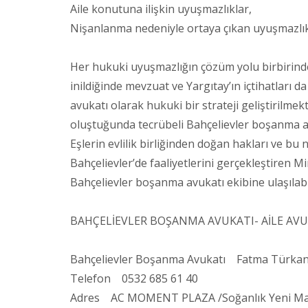
Aile konutuna ilişkin uyuşmazlıklar,
Nişanlanma nedeniyle ortaya çıkan uyuşmazlı
Her hukuki uyuşmazlığın çözüm yolu birbirinden
inildiğinde mevzuat ve Yargıtay’ın içtihatları 
avukatı olarak hukuki bir strateji geliştiril
oluştuğunda tecrübeli Bahçelievler boşanma avu
Eşlerin evlilik birliğinden doğan hakları ve bu
Bahçelievler’de faaliyetlerini gerçekleştiren
Bahçelievler boşanma avukatı ekibine ulaşılabil
BAHÇELİEVLER BOŞANMA AVUKATI- AİLE AVUK
Bahçelievler Boşanma Avukatı Fatma Türka
Telefon 0532 685 61 40
Adres AC MOMENT PLAZA /Soğanlık Yeni Mah. 