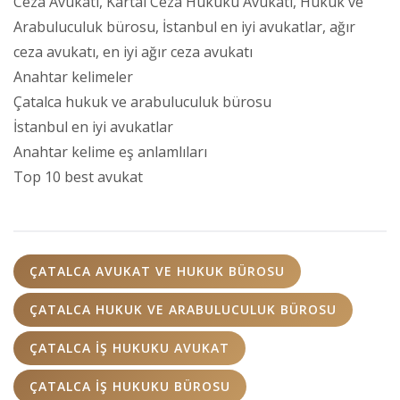
Ceza Avukatı, Kartal Ceza Hukuku Avukatı, Hukuk ve
Arabuluculuk bürosu, İstanbul en iyi avukatlar, ağır
ceza avukatı, en iyi ağır ceza avukatı
Anahtar kelimeler
Çatalca hukuk ve arabuluculuk bürosu
İstanbul en iyi avukatlar
Anahtar kelime eş anlamlıları
Top 10 best avukat
ÇATALCA AVUKAT VE HUKUK BÜROSU
ÇATALCA HUKUK VE ARABULUCULUK BÜROSU
ÇATALCA İŞ HUKUKU AVUKAT
ÇATALCA İŞ HUKUKU BÜROSU