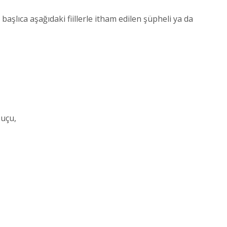
şlıca aşağıdaki fiillerle itham edilen şüpheli ya da
suçu,