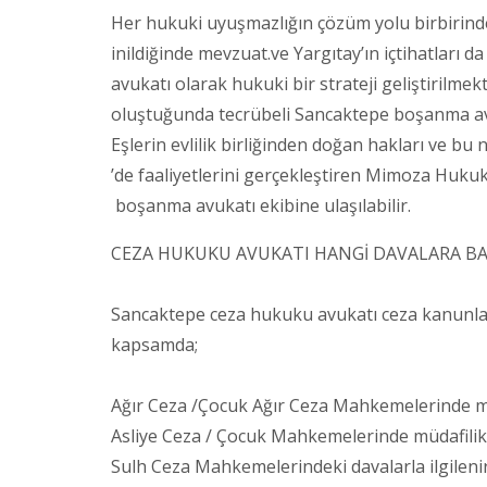
Her hukuki uyuşmazlığın çözüm yolu birbirinden
inildiğinde mevzuat.ve Yargıtay’ın içtihatları 
avukatı olarak hukuki bir strateji geliştiril
oluştuğunda tecrübeli Sancaktepe boşanma avuk
Eşlerin evlilik birliğinden doğan hakları ve b
’de faaliyetlerini gerçekleştiren Mimoza Huk
boşanma avukatı ekibine ulaşılabilir.
CEZA HUKUKU AVUKATI HANGİ DAVALARA B
Sancaktepe ceza hukuku avukatı ceza kanunlarınd
kapsamda;
Ağır Ceza /Çocuk Ağır Ceza Mahkemelerinde mü
Asliye Ceza / Çocuk Mahkemelerinde müdafilik
Sulh Ceza Mahkemelerindeki davalarla ilgilenir