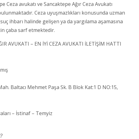
Ceza avukatı ve Sancaktepe Ağır Ceza Avukatı
ar bulunmaktadır. Ceza uyuşmazlıkları konusunda uzman
r suç ihbarı halinde gelişen ya da yargılama aşamasına
çin çaba sarf etmektedir.
R AVUKATI – EN İYİ CEZA AVUKATI İLETİŞİM HATTI
amış
. Baltacı Mehmet Paşa Sk. B Blok Kat:1 D NO:15,
arı – İstinaf – Temyiz
?