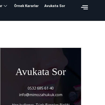
ar
Örnek Kararlar
Avukata Sor
Avukata Sor
0532 685 61 40
info@mimozahukuk.com
Her kullanıcı, Türk Barolar Birliği