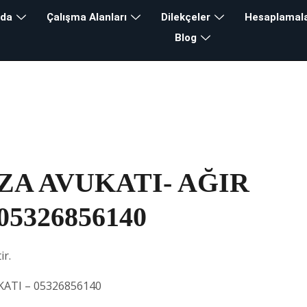
zda
Çalışma Alanları
Dilekçeler
Hesaplamal
Blog
A AVUKATI- AĞIR
5326856140
ir.
ATI – 05326856140