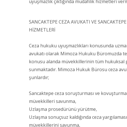
uyuşmazlık çıktığında müdafilik hizmetleri ver
SANCAKTEPE CEZA AVUKATI VE SANCAKTEPE A
HİZMETLERİ
Ceza hukuku uyuşmazlıkları konusunda uzman S
avukatı olarak Mimoza Hukuku Büromuzda tec
konusu alanda müvekkillerinin tüm hukuksal pr
sunmaktadır. Mimoza Hukuk Bürosu ceza avukatı 
şunlardır;
Sancaktepe ceza soruşturması ve kovuşturmala
müvekkilleri savunma,
Uzlaşma prosedürünü yürütme,
Uzlaşma sonuçsuz kaldığında ceza yargılamasın
müvekkillerini savunma,