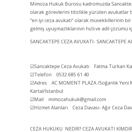
Mimoza Hukuk Bürosu kadromuzda Sancaktepe 
olarak görevlerini titizlikle yürüten avukatl
"en iyi ceza avukatı" olarak müvekkillerinin bi
gelmiş uyuşmazlıklarının hızlı.ve adil çözümü i
SANCAKTEPE CEZA AVUKATI- SANCAKTEPE AĞI
☑Sancaktepe Ceza Avukatı Fatma Türkan K
☑Telefon 0532 685 61 40
☑Adres AC MOMENT PLAZA /Soğanlık Yeni Mah
Kartal/İstanbul
☑Mail mimozahukuk@gmail.com
☑Hizmet Alanları Ceza Davası- Ağır Ceza Daval
CEZA HUKUKU NEDİR? CEZA AVUKATI KİMDİR