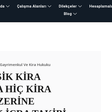
zda
Çalışma Alanları
Dilekçeler
Hesaplamal
Blog
a Takibi Tahsili
lık
>
Blog
>
Kira Icra Takibi Tahsili
Gayrimenkul Ve Kira Hukuku
SİK KİRA
 HİÇ KİRA
ZERİNE