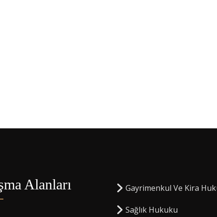
şma Alanları
Gayrimenkul Ve Kira Hu
Sağlık Hukuku