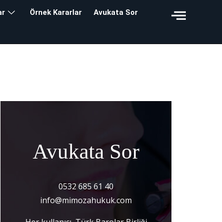
ar
Örnek Kararlar
Avukata Sor
Avukata Sor
0532 685 61 40
info@mimozahukuk.com
Her kullanıcı, Türk Barolar Birliği