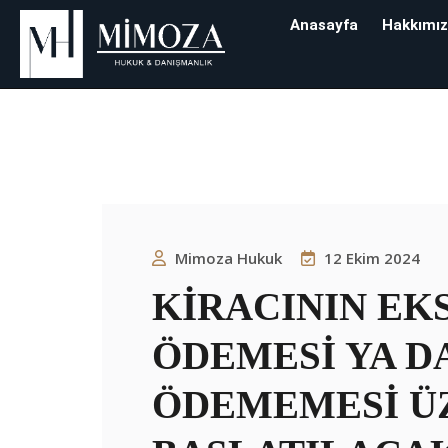
Anasayfa
Hakkımı
Etiket:
Kira Icr
Mimoza Hukuk & Danışman
Mimoza Hukuk
12 Ekim 2024
KİRACININ EK
ÖDEMESİ YA DA
ÖDEMEMESİ Ü