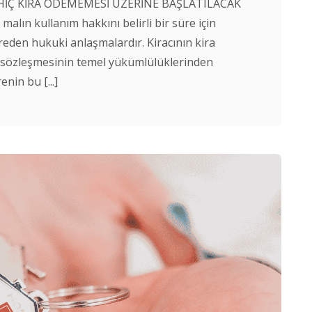
 HİÇ KİRA ÖDEMEMESİ ÜZERİNE BAŞLATILACAK
alın kullanım hakkını belirli bir süre için
evreden hukuki anlaşmalardır. Kiracının kira
a sözleşmesinin temel yükümlülüklerinden
enin bu [...]