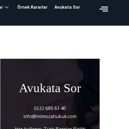
ar
Örnek Kararlar
Avukata Sor
Avukata Sor
0532 685 61 40
info@mimozahukuk.com
Her kullanıcı, Türk Barolar Birliği