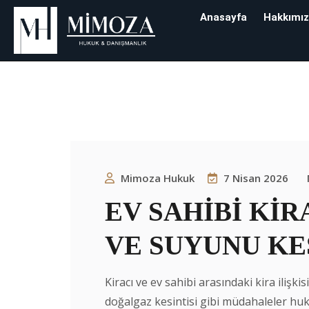
Anasayfa
Hakkımı
Etiket:
Kiracı T
Mimoza Hukuk & Danışman
Mimoza Hukuk
7 Nisan 2026
EV SAHİBİ Kİ
VE SUYUNU KES
Kiracı ve ev sahibi arasındaki kira iliş
doğalgaz kesintisi gibi müdahaleler h