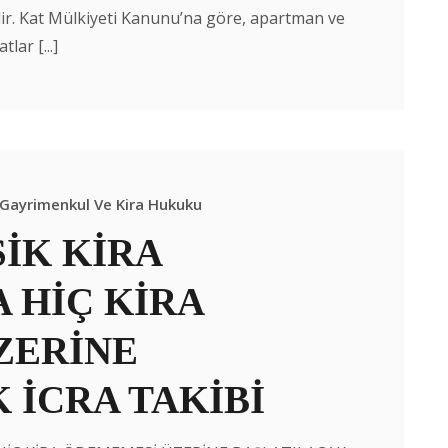
ilir. Kat Mülkiyeti Kanunu’na göre, apartman ve
lar [...]
Gayrimenkul Ve Kira Hukuku
SİK KİRA
 HİÇ KİRA
ZERİNE
 İCRA TAKİBİ