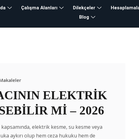
zda
Çalışma Alanları
Dilekçeler
Hesaplamal
Blog
ahliye Davası
lık
>
Blog
>
Kiracı Tahliye Davası
Makaleler
RACININ ELEKTRİK
EBİLİR Mİ – 2026
kisi kapsamında, elektrik kesme, su kesme veya
ukuka aykırı olup hem ceza hukuku hem de