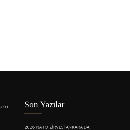
Son Yazılar
kuku
2026 NATO ZİRVESİ ANKARA’DA: