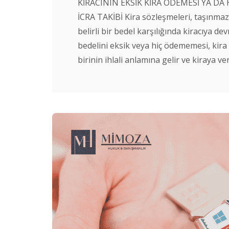
KİRACININ EKSİK KİRA ÖDEMESİ YA DA
İCRA TAKİBİ Kira sözleşmeleri, taşınmaz m
belirli bir bedel karşılığında kiracıya d
bedelini eksik veya hiç ödememesi, kir
birinin ihlali anlamına gelir ve kiraya ver