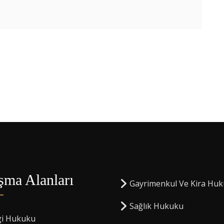
şma Alanları
Gayrimenkul Ve Kira Hu
Sağlık Hukuku
gi Hukuku