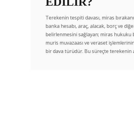
EDİLİR?
Terekenin tespiti davası, miras bıraka
banka hesabı, araç, alacak, borç ve diğe
belirlenmesini sağlayan; miras hukuku b
muris muvazaası ve veraset işlemlerinin
bir dava türüdür. Bu süreçte terekenin akt