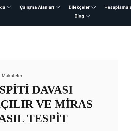
zda
Çalışma Alanları
Dilekçeler
Hesaplamal
Blog
lık
>
Blog
>
M
Makaleler
PİTİ DAVASI
AÇILIR VE MİRAS
ASIL TESPİT