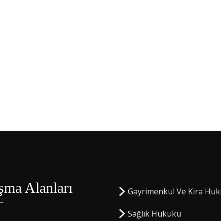
şma Alanları
Gayrimenkul Ve Kira Hu
Sağlık Hukuku