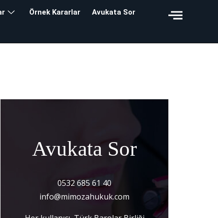
ar
Örnek Kararlar
Avukata Sor
Avukata Sor
0532 685 61 40
info@mimozahukuk.com
Her kullanıcı, Türk Barolar Birliği