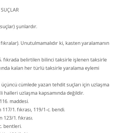
İ SUÇLAR
uçlar) şunlardır.
fıkralar). Unutulmamalıdır ki, kasten yaralamanın
 fıkrada belirtilen bilinci taksirle işlenen taksirle
ında kalan her türlü taksirle yaralama eylemi
e üçüncü cümlede yazan tehdit suçları için uzlaşma
i halleri uzlaşma kapsamında değildir.
116. maddesi.
 117/1. fıkrası, 119/1-c. bendi.
123/1. fıkrası.
. bentleri.