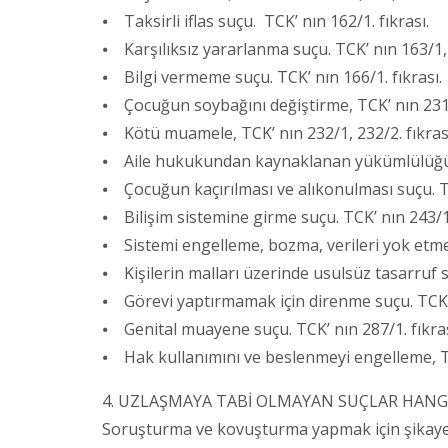
⦁ Taksirli iflas suçu. TCK’ nın 162/1. fıkrası.
⦁ Karşılıksız yararlanma suçu. TCK’ nın 163/1,
⦁ Bilgi vermeme suçu. TCK’ nın 166/1. fıkrası.
⦁ Çocuğun soybağını değiştirme, TCK’ nın 231/1
⦁ Kötü muamele, TCK’ nın 232/1, 232/2. fıkras
⦁ Aile hukukundan kaynaklanan yükümlülüğün ih
⦁ Çocuğun kaçırılması ve alıkonulması suçu. TCK
⦁ Bilişim sistemine girme suçu. TCK’ nın 243/1, 
⦁ Sistemi engelleme, bozma, verileri yok etme 
⦁ Kişilerin malları üzerinde usulsüz tasarruf 
⦁ Görevi yaptırmamak için direnme suçu. TCK’ n
⦁ Genital muayene suçu. TCK’ nın 287/1. fıkras
⦁ Hak kullanımını ve beslenmeyi engelleme, TCK
4. UZLAŞMAYA TABİ OLMAYAN SUÇLAR HANGİ
Soruşturma ve kovuşturma yapmak için şikayet