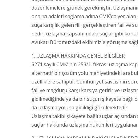
düzenlemelere gitmek gerekmiştir. Uzlaşmanın
onarıcı adaleti sağlama adına CMK’da yer alan 
suça karşılık gelen fiili gerçekleştiren fail v
nedir, uzlaşma kapsamındaki suçlar gibi konu
Avukatı Büromuzdaki ekibimizle görüşme sağlay
1. UZLAŞMA HAKKINDA GENEL BİLGİLER
5271 sayılı CMK’ nın 253/1. fıkrası uzlaşma ka
alternatif bir çözüm yolu mahiyetindeki ara
özelliklere sahiptir. Cumhuriyet savcısının s
fail ve mağduru karşı karşıya getirir ve uzlaşt
gidilmediğinde ya da bir suçun şikayete bağlı
da uzlaşma yoluna gidildiği görülmektedir.
Uzlaşma takibi şikayete bağlı suçlar açısından
suçlar hakkında uzlaşma hükümleri uygulana