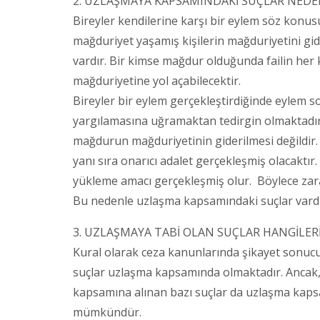
2. UZLAŞMAYA KAPSAMINDAKİ SUÇLAR NEDE
Bireyler kendilerine karşı bir eylem söz konusu
mağduriyet yaşamış kişilerin mağduriyetini gi
vardır. Bir kimse mağdur olduğunda failin her k
mağduriyetine yol açabilecektir.
Bireyler bir eylem gerçekleştirdiğinde eylem 
yargılamasına uğramaktan tedirgin olmaktadır.
mağdurun mağduriyetinin giderilmesi değildir.
yanı sıra onarıcı adalet gerçekleşmiş olacaktı
yükleme amacı gerçekleşmiş olur. Böylece zarar
Bu nedenle uzlaşma kapsamındaki suçlar vardı
3. UZLAŞMAYA TABİ OLAN SUÇLAR HANGİLERİ
Kural olarak ceza kanunlarında şikayet sonu
suçlar uzlaşma kapsamında olmaktadır. Ancak,
kapsamına alınan bazı suçlar da uzlaşma kapsa
mümkündür.