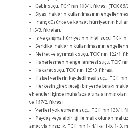
⦁ Cebir suçu, TCK’ nın 108/1. fıkrası. (TCK 86/2.
⦁ Siyasi hakların kullanılmasının engellenmesi
⦁ İnanç düşünce ve kanaat hürriyetinin kullan
115/3. fıkraları.
⦁ İş ve çalışma hürriyetinin ihlali suçu. TCK’ nın
⦁ Sendikal hakların kullanılmasının engellenmes
⦁ Nefret ve ayrımcılık suçu. TCK’ nın 122/1. fık
⦁ Haberleşmenin engellenmesi suçu. TCK’ nın 1
⦁ Hakaret suçu. TCK’ nın 125/3. fıkrası.
⦁ Kişisel verilerin kaydedilmesi suçu. TCK’ nın 
⦁ Herkesin girebileceği bir yerde bırakılmakla 
eklentileri içinde muhafaza altına alınmış olan
ve 167/2. fıkrası.
⦁ Verileri yok etmeme suçu. TCK’ nın 138/1. fı
⦁ Paydaş veya elbirliği ile malik olunan mal üz
amacıyla hırsızlık, TCK’ nın 144/1-a, 1-b, 143. 