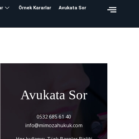
ar
Örnek Kararlar
Avukata Sor
Avukata Sor
0532 685 61 40
info@mimozahukuk.com
Her kullanıcı, Türk Barolar Birliği