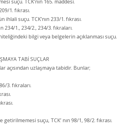
mesi suçu. TCK’nın 165. maddesi.
09/1. fıkrası.
lali suçu. TCK’nın 233/1. fıkrası.
234/1., 234/2., 234/3. fıkraları.
 niteliğindeki bilgi veya belgelerin açıklanması suçu.
AŞMAYA TABİ SUÇLAR
lar açısından uzlaşmaya tabidir. Bunlar;
/3. fıkraları.
rası.
krası.
etirilmemesi suçu, TCK’ nın 98/1, 98/2. fıkrası.