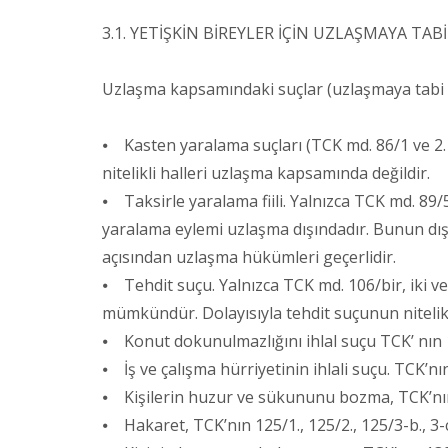
3.1. YETİŞKİN BİREYLER İÇİN UZLAŞMAYA TAB
Uzlaşma kapsamındaki suçlar (uzlaşmaya tabi s
⦁ Kasten yaralama suçları (TCK md. 86/1 ve 2. 
nitelikli halleri uzlaşma kapsamında değildir.
⦁ Taksirle yaralama fiili. Yalnızca TCK md. 89/5.
yaralama eylemi uzlaşma dışındadır. Bunun dış
açısından uzlaşma hükümleri geçerlidir.
⦁ Tehdit suçu. Yalnızca TCK md. 106/bir, iki v
mümkündür. Dolayısıyla tehdit suçunun nitelikl
⦁ Konut dokunulmazlığını ihlal suçu TCK’ nın 
⦁ İş ve çalışma hürriyetinin ihlali suçu. TCK’nın
⦁ Kişilerin huzur ve sükununu bozma, TCK’nın 
⦁ Hakaret, TCK’nın 125/1., 125/2., 125/3-b., 3-c