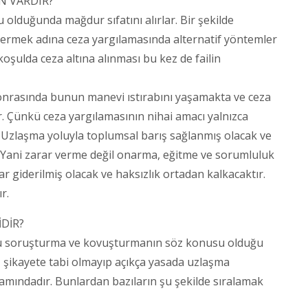
N VARDIR?
 olduğunda mağdur sıfatını alırlar. Bir şekilde
dermek adına ceza yargılamasında alternatif yöntemler
oşulda ceza altına alınması bu kez de failin
sonrasında bunun manevi ıstırabını yaşamakta ve ceza
 Çünkü ceza yargılamasının nihai amacı yalnızca
 Uzlaşma yoluyla toplumsal barış sağlanmış olacak ve
r. Yani zarar verme değil onarma, eğitme ve sorumluluk
 giderilmiş olacak ve haksızlık ortadan kalkacaktır.
r.
DİR?
cu soruşturma ve kovuşturmanın söz konusu olduğu
 şikayete tabi olmayıp açıkça yasada uzlaşma
mındadır. Bunlardan bazıların şu şekilde sıralamak