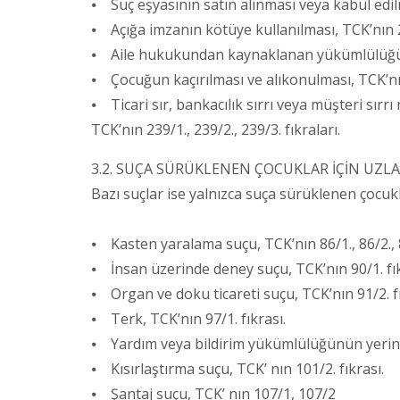
⦁ Suç eşyasının satın alınması veya kabul edil
⦁ Açığa imzanın kötüye kullanılması, TCK’nın 2
⦁ Aile hukukundan kaynaklanan yükümlülüğün ih
⦁ Çocuğun kaçırılması ve alıkonulması, TCK’nın 
⦁ Ticari sır, bankacılık sırrı veya müşteri sırrı
TCK’nın 239/1., 239/2., 239/3. fıkraları.
3.2. SUÇA SÜRÜKLENEN ÇOCUKLAR İÇİN UZL
Bazı suçlar ise yalnızca suça sürüklenen çocuk
⦁ Kasten yaralama suçu, TCK’nın 86/1., 86/2., 86
⦁ İnsan üzerinde deney suçu, TCK’nın 90/1. fık
⦁ Organ ve doku ticareti suçu, TCK’nın 91/2. fı
⦁ Terk, TCK’nın 97/1. fıkrası.
⦁ Yardım veya bildirim yükümlülüğünün yerine g
⦁ Kısırlaştırma suçu, TCK’ nın 101/2. fıkrası.
⦁ Şantaj suçu, TCK’ nın 107/1, 107/2