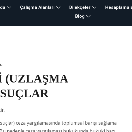
zda
Çalışma Alanları
Dilekçeler
Hesaplamal
Blog
ku
İ (UZLAŞMA
 SUÇLAR
ir.
suçlar) ceza yargılamasında toplumsal barışı sağlama
Bu nedenle ceza yargılaması hukukunda hukuki bazı