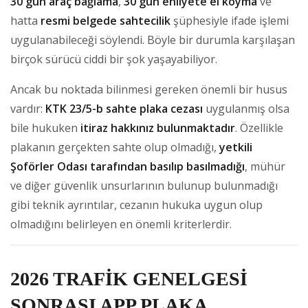
30 gün araç bağlama
,
30 gün ehliyete el koyma
ve
hatta
resmi belgede sahtecilik
şüphesiyle ifade işlemi
uygulanabileceği söylendi. Böyle bir durumla karşılaşan
birçok sürücü ciddi bir şok yaşayabiliyor.
Ancak bu noktada bilinmesi gereken önemli bir husus
vardır:
KTK 23/5-b sahte plaka cezası
uygulanmış olsa
bile hukuken
itiraz hakkınız bulunmaktadır
. Özellikle
plakanın gerçekten sahte olup olmadığı,
yetkili
Şoförler Odası tarafından basılıp basılmadığı
, mühür
ve diğer güvenlik unsurlarının bulunup bulunmadığı
gibi teknik ayrıntılar, cezanın hukuka uygun olup
olmadığını belirleyen en önemli kriterlerdir.
2026 TRAFİK GENELGESİ
SONRASI APP PLAKA