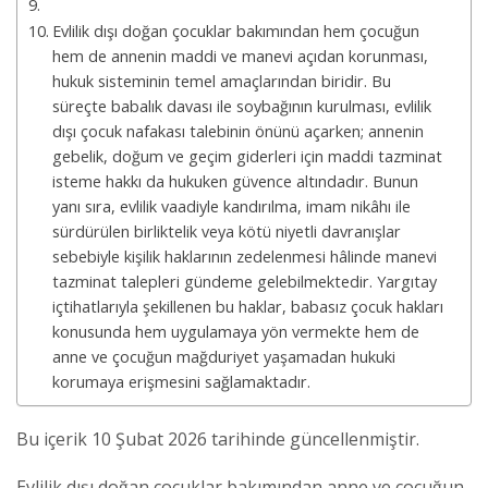
Evlilik dışı doğan çocuklar bakımından hem çocuğun
hem de annenin maddi ve manevi açıdan korunması,
hukuk sisteminin temel amaçlarından biridir. Bu
süreçte babalık davası ile soybağının kurulması, evlilik
dışı çocuk nafakası talebinin önünü açarken; annenin
gebelik, doğum ve geçim giderleri için maddi tazminat
isteme hakkı da hukuken güvence altındadır. Bunun
yanı sıra, evlilik vaadiyle kandırılma, imam nikâhı ile
sürdürülen birliktelik veya kötü niyetli davranışlar
sebebiyle kişilik haklarının zedelenmesi hâlinde manevi
tazminat talepleri gündeme gelebilmektedir. Yargıtay
içtihatlarıyla şekillenen bu haklar, babasız çocuk hakları
konusunda hem uygulamaya yön vermekte hem de
anne ve çocuğun mağduriyet yaşamadan hukuki
korumaya erişmesini sağlamaktadır.
Bu içerik 10 Şubat 2026 tarihinde güncellenmiştir.
Evlilik dışı doğan çocuklar bakımından anne ve çocuğun