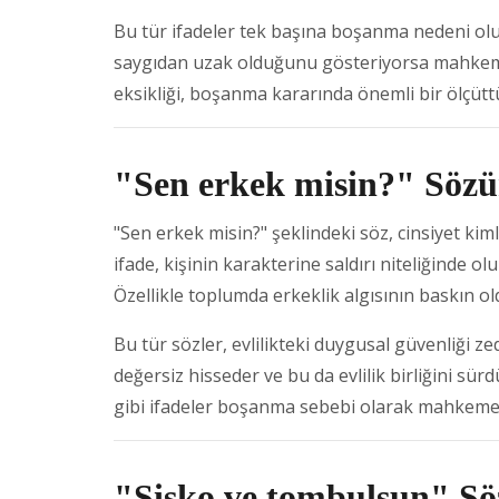
Bu tür ifadeler tek başına boşanma nedeni oluşt
saygıdan uzak olduğunu gösteriyorsa mahkeme ta
eksikliği, boşanma kararında önemli bir ölçütt
"Sen erkek misin?" Sözün
"Sen erkek misin?" şeklindeki söz, cinsiyet kim
ifade, kişinin karakterine saldırı niteliğinde ol
Özellikle toplumda erkeklik algısının baskın ol
Bu tür sözler, evlilikteki duygusal güvenliği z
değersiz hisseder ve bu da evlilik birliğini sü
gibi ifadeler boşanma sebebi olarak mahkemey
"Şişko ve tombulsun" Söz