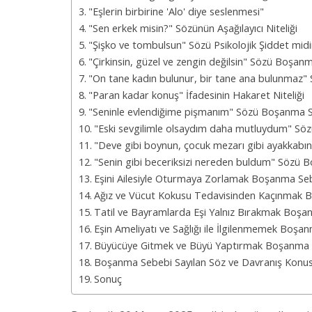
"Eşlerin birbirine 'Alo' diye seslenmesi"
"Sen erkek misin?" Sözünün Aşağılayıcı Niteliği
"Şişko ve tombulsun" Sözü Psikolojik Şiddet midi
"Çirkinsin, güzel ve zengin değilsin" Sözü Boşanm
"On tane kadın bulunur, bir tane ana bulunmaz
"Paran kadar konuş" İfadesinin Hakaret Niteliği
"Seninle evlendiğime pişmanım" Sözü Boşanma S
"Eski sevgilimle olsaydım daha mutluydum" Sözü
"Deve gibi boynun, çocuk mezarı gibi ayakkabın
"Senin gibi beceriksizi nereden buldum" Sözü B
Eşini Ailesiyle Oturmaya Zorlamak Boşanma Se
Ağız ve Vücut Kokusu Tedavisinden Kaçınmak 
Tatil ve Bayramlarda Eşi Yalnız Bırakmak Boşan
Eşin Ameliyatı ve Sağlığı ile İlgilenmemek Boşa
Büyücüye Gitmek ve Büyü Yaptırmak Boşanma 
Boşanma Sebebi Sayılan Söz ve Davranış Konus
Sonuç