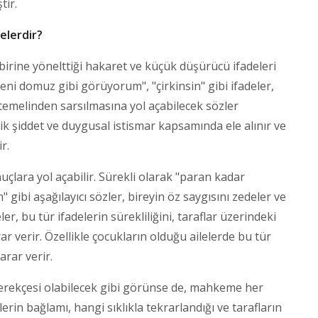
tir.
elerdir?
rine yönelttiği hakaret ve küçük düşürücü ifadeleri
"seni domuz gibi görüyorum", "çirkinsin" gibi ifadeler,
temelinden sarsılmasına yol açabilecek sözler
jik şiddet ve duygusal istismar kapsamında ele alınır ve
r.
onuçlara yol açabilir. Sürekli olarak "paran kadar
gibi aşağılayıcı sözler, bireyin öz saygısını zedeler ve
er, bu tür ifadelerin sürekliliğini, taraflar üzerindeki
rar verir. Özellikle çocukların olduğu ailelerde bu tür
arar verir.
erekçesi olabilecek gibi görünse de, mahkeme her
lerin bağlamı, hangi sıklıkla tekrarlandığı ve tarafların