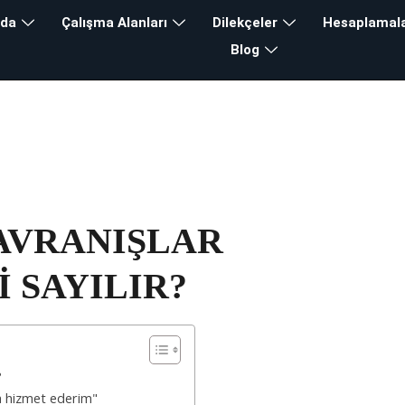
zda
Çalışma Alanları
Dilekçeler
Hesaplamal
Blog
AVRANIŞLAR
 SAYILIR?
?
a hizmet ederim"