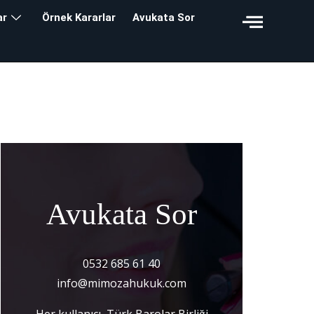
ar
Örnek Kararlar
Avukata Sor
Avukata Sor
0532 685 61 40
info@mimozahukuk.com
Her kullanıcı, Türk Barolar Birliği