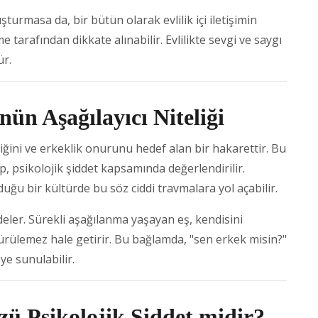
urmasa da, bir bütün olarak evlilik içi iletişimin
rafından dikkate alınabilir. Evlilikte sevgi ve saygı
ür.
ün Aşağılayıcı Niteliği
liğini ve erkeklik onurunu hedef alan bir hakarettir. Bu
up, psikolojik şiddet kapsamında değerlendirilir.
duğu bir kültürde bu söz ciddi travmalara yol açabilir.
edeler. Sürekli aşağılanma yaşayan eş, kendisini
rdürülemez hale getirir. Bu bağlamda, "sen erkek misin?"
e sunulabilir.
ü Psikolojik Şiddet midir?