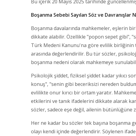
Bu içerik 20 Mayıs 2025 tarihinde güncellenmiş
Boşanma Sebebi Sayılan Söz ve Davranışlar N
Boşanma davalarında mahkemeler, eşlerin birbi
dikkate alabilir. Özellikle "popon sepet gibi", 
Türk Medeni Kanunu'na göre evlilik birliğinin 
arasında değerlendirilir. Bu tür sözler, psikolo
boşanma nedeni olarak mahkemeye sunulabili
Psikolojik şiddet, fiziksel şiddet kadar yıkıcı s
konuş", "senin gibi beceriksizi nereden buldum" 
evlilikte onur kırıcı bir ortam yaratır. Mahkemel
etkilerini ve tanık ifadelerini dikkate alarak ka
sözler, sadece eşe değil, ailenin bütünlüğüne z
Her ne kadar bu sözler tek başına boşanma g
olayı kendi içinde değerlendirir. Söylenen ifade