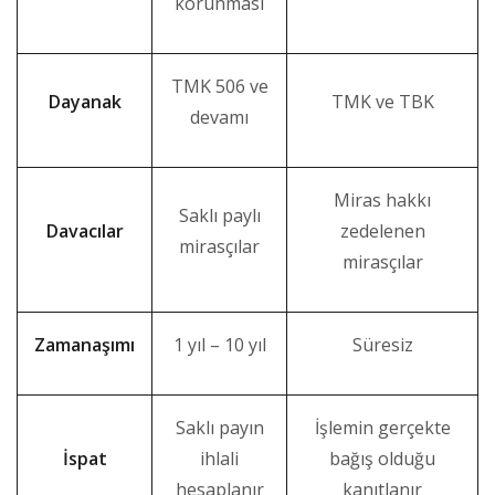
korunması
TMK 506 ve
Dayanak
TMK ve TBK
devamı
Miras hakkı
Saklı paylı
Davacılar
zedelenen
mirasçılar
mirasçılar
Zamanaşımı
1 yıl – 10 yıl
Süresiz
Saklı payın
İşlemin gerçekte
İspat
ihlali
bağış olduğu
hesaplanır
kanıtlanır