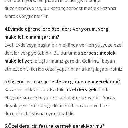
size ödeniyorsa ve platform aracılığıyla belge
düzenlenmiyorsa, bu kazanç serbest meslek kazancı
olarak vergilendirilir.
4.Evimde öğrencilere özel ders veriyorum, vergi
mükellefi olmam şart mı?
Evet. Evde veya başka bir mekânda verilen yüzyüze özel
dersler vergiye tabidir. Bu durumda
serbest meslek
mükellefiyeti
oluşturmanız gerekir. Gelirinizi beyan
etmezseniz, ileride cezai yaptırımlarla karşılaşabilirsiniz.
5.Öğrencilerim az, yine de vergi ödemem gerekir mi?
Kazancın miktarı az olsa bile,
özel ders geliri
elde
ettiğiniz sürece beyan zorunluluğunuz vardır. Ancak
düşük gelirlerde vergi dilimleri daha azdır ve bazı
durumlarda istisna uygulanabilir.
6.Özel ders için fatura kesmek gerekiyor mu?