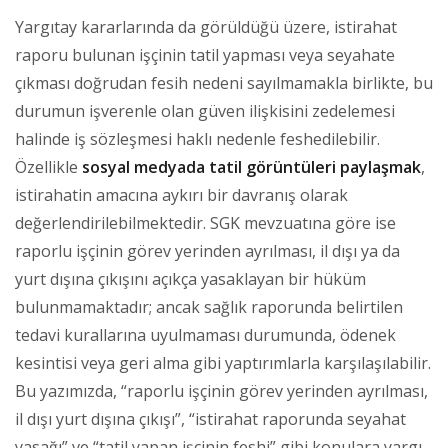
Yargıtay kararlarında da görüldüğü üzere, istirahat
raporu bulunan işçinin tatil yapması veya seyahate
çıkması doğrudan fesih nedeni sayılmamakla birlikte, bu
durumun işverenle olan güven ilişkisini zedelemesi
halinde iş sözleşmesi haklı nedenle feshedilebilir.
Özellikle
sosyal medyada tatil görüntüleri paylaşmak
,
istirahatin amacına aykırı bir davranış olarak
değerlendirilebilmektedir. SGK mevzuatına göre ise
raporlu işçinin görev yerinden ayrılması, il dışı ya da
yurt dışına çıkışını açıkça yasaklayan bir hüküm
bulunmamaktadır; ancak sağlık raporunda belirtilen
tedavi kurallarına uyulmaması durumunda, ödenek
kesintisi veya geri alma gibi yaptırımlarla karşılaşılabilir.
Bu yazımızda, “raporlu işçinin görev yerinden ayrılması,
il dışı yurt dışına çıkışı”, “istirahat raporunda seyahat
yasağı” ve “tatil yapan işçinin feshi” gibi konulara yargı