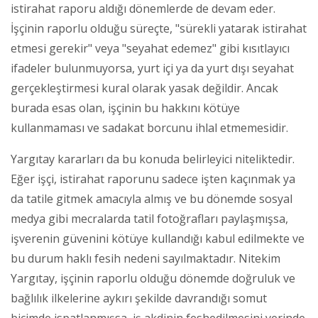
istirahat raporu aldığı dönemlerde de devam eder.
İşçinin raporlu olduğu süreçte, "sürekli yatarak istirahat
etmesi gerekir" veya "seyahat edemez" gibi kısıtlayıcı
ifadeler bulunmuyorsa, yurt içi ya da yurt dışı seyahat
gerçekleştirmesi kural olarak yasak değildir. Ancak
burada esas olan, işçinin bu hakkını kötüye
kullanmaması ve sadakat borcunu ihlal etmemesidir.
Yargıtay kararları da bu konuda belirleyici niteliktedir.
Eğer işçi, istirahat raporunu sadece işten kaçınmak ya
da tatile gitmek amacıyla almış ve bu dönemde sosyal
medya gibi mecralarda tatil fotoğrafları paylaşmışsa,
işverenin güvenini kötüye kullandığı kabul edilmekte ve
bu durum haklı fesih nedeni sayılmaktadır. Nitekim
Yargıtay, işçinin raporlu olduğu dönemde doğruluk ve
bağlılık ilkelerine aykırı şekilde davrandığı somut
biçimde ispatlanmışsa, iş akdinin feshedilmesini yerinde