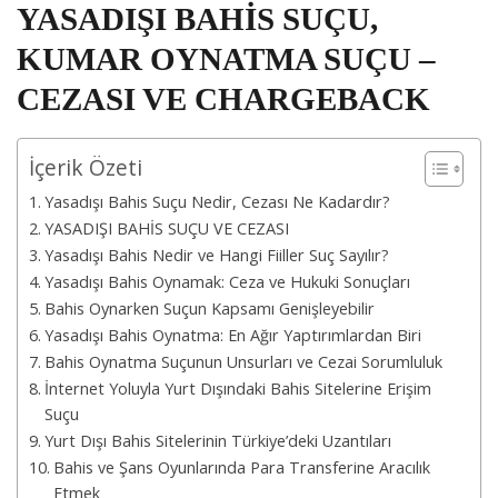
YASADIŞI BAHİS SUÇU,
KUMAR OYNATMA SUÇU –
CEZASI VE CHARGEBACK
İçerik Özeti
Yasadışı Bahis Suçu Nedir, Cezası Ne Kadardır?
YASADIŞI BAHİS SUÇU VE CEZASI
Yasadışı Bahis Nedir ve Hangi Fiiller Suç Sayılır?
Yasadışı Bahis Oynamak: Ceza ve Hukuki Sonuçları
Bahis Oynarken Suçun Kapsamı Genişleyebilir
Yasadışı Bahis Oynatma: En Ağır Yaptırımlardan Biri
Bahis Oynatma Suçunun Unsurları ve Cezai Sorumluluk
İnternet Yoluyla Yurt Dışındaki Bahis Sitelerine Erişim
Suçu
Yurt Dışı Bahis Sitelerinin Türkiye’deki Uzantıları
Bahis ve Şans Oyunlarında Para Transferine Aracılık
Etmek