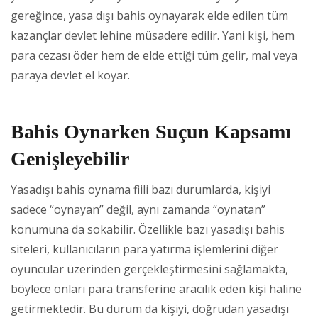
gereğince, yasa dışı bahis oynayarak elde edilen tüm
kazançlar devlet lehine müsadere edilir. Yani kişi, hem
para cezası öder hem de elde ettiği tüm gelir, mal veya
paraya devlet el koyar.
Bahis Oynarken Suçun Kapsamı
Genişleyebilir
Yasadışı bahis oynama fiili bazı durumlarda, kişiyi
sadece “oynayan” değil, aynı zamanda “oynatan”
konumuna da sokabilir. Özellikle bazı yasadışı bahis
siteleri, kullanıcıların para yatırma işlemlerini diğer
oyuncular üzerinden gerçekleştirmesini sağlamakta,
böylece onları para transferine aracılık eden kişi haline
getirmektedir. Bu durum da kişiyi, doğrudan yasadışı