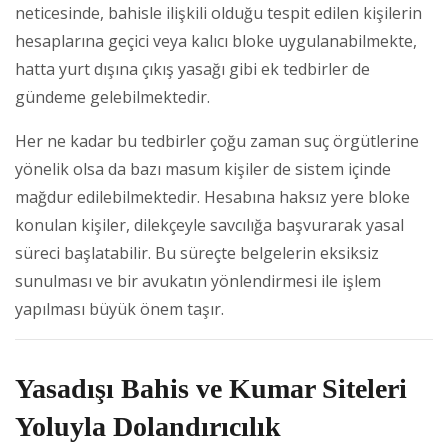
neticesinde, bahisle ilişkili olduğu tespit edilen kişilerin
hesaplarına geçici veya kalıcı bloke uygulanabilmekte,
hatta yurt dışına çıkış yasağı gibi ek tedbirler de
gündeme gelebilmektedir.
Her ne kadar bu tedbirler çoğu zaman suç örgütlerine
yönelik olsa da bazı masum kişiler de sistem içinde
mağdur edilebilmektedir. Hesabına haksız yere bloke
konulan kişiler, dilekçeyle savcılığa başvurarak yasal
süreci başlatabilir. Bu süreçte belgelerin eksiksiz
sunulması ve bir avukatın yönlendirmesi ile işlem
yapılması büyük önem taşır.
Yasadışı Bahis ve Kumar Siteleri
Yoluyla Dolandırıcılık