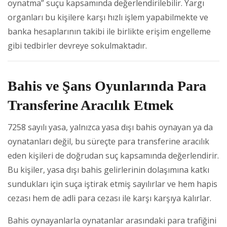
oynatma” suçu kapsamında değerlendirilebilir. Yargı
organları bu kişilere karşı hızlı işlem yapabilmekte ve
banka hesaplarının takibi ile birlikte erişim engelleme
gibi tedbirler devreye sokulmaktadır.
Bahis ve Şans Oyunlarında Para
Transferine Aracılık Etmek
7258 sayılı yasa, yalnızca yasa dışı bahis oynayan ya da
oynatanları değil, bu süreçte para transferine aracılık
eden kişileri de doğrudan suç kapsamında değerlendirir.
Bu kişiler, yasa dışı bahis gelirlerinin dolaşımına katkı
sundukları için suça iştirak etmiş sayılırlar ve hem hapis
cezası hem de adli para cezası ile karşı karşıya kalırlar.
Bahis oynayanlarla oynatanlar arasındaki para trafiğini