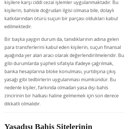
kişilere karşı ciddi cezai işlemler uygulanmaktadır. Bu
kişilerin, bahisle doğrudan ilgisi olmasa bile, dolaylı
katkılarından ötürü suçun bir parçası oldukları kabul
edilmektedir.
Bir başka yaygın durum da, tanıdıklarının adına gelen
para transferlerini kabul eden kişilerin, suçun finansal
ayağında yer alan aracı olarak değerlendirilmeleridir. Bu
gibi durumlarda şüpheli sıfatıyla ifadeye çağrılmak,
banka hesaplarına bloke konulması, yurtdışına çıkış
yasağı gibi tedbirlerin uygulanması mümkündür. Bu
nedenle kişiler, farkında olmadan yasa dışı bahis
zincirinin bir halkası haline gelmemek için son derece
dikkatli olmalıdır.
Yasadışı Bahis Sitelerinin