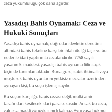
ceza yükümlülüğü çok daha ağırdır.
Yasadışı Bahis Oynamak: Ceza ve
Hukuki Sonuçları
Yasadışı bahis oynamak, doğrudan devletin denetimi
altındaki bahis tekeline karşı bir ihlal niteliği taşır ve bu
nedenle idari yaptırımla cezalandırılır. 7258 sayılı
yasanın 5. maddesi, yasadışı bahis oynama fiilini açık
biçimde tanımlamaktadır. Buna göre, sabit ihtimalli veya
müşterek bahis oyunlarını yetkisiz mecralar üzerinden
oynayan kişi, bu suçu işlemiş sayılır.
Bu suçun karşılığı, hapis cezası değil; mülki amir
tarafından kesilecek idari para cezasıdır. Ancak bu ceza,
yalnızca maddi yönüyle sınırlı kalmaz. Aynı yasa hükmü