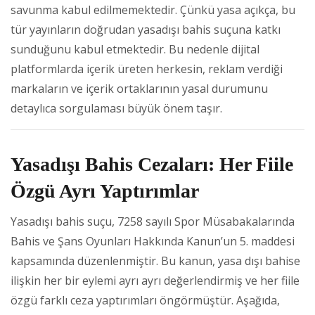
savunma kabul edilmemektedir. Çünkü yasa açıkça, bu
tür yayınların doğrudan yasadışı bahis suçuna katkı
sunduğunu kabul etmektedir. Bu nedenle dijital
platformlarda içerik üreten herkesin, reklam verdiği
markaların ve içerik ortaklarının yasal durumunu
detaylıca sorgulaması büyük önem taşır.
Yasadışı Bahis Cezaları: Her Fiile
Özgü Ayrı Yaptırımlar
Yasadışı bahis suçu, 7258 sayılı Spor Müsabakalarında
Bahis ve Şans Oyunları Hakkında Kanun’un 5. maddesi
kapsamında düzenlenmiştir. Bu kanun, yasa dışı bahise
ilişkin her bir eylemi ayrı ayrı değerlendirmiş ve her fiile
özgü farklı ceza yaptırımları öngörmüştür. Aşağıda,