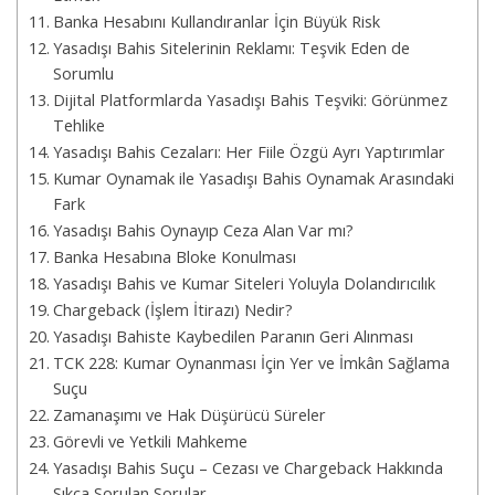
Banka Hesabını Kullandıranlar İçin Büyük Risk
Yasadışı Bahis Sitelerinin Reklamı: Teşvik Eden de
Sorumlu
Dijital Platformlarda Yasadışı Bahis Teşviki: Görünmez
Tehlike
Yasadışı Bahis Cezaları: Her Fiile Özgü Ayrı Yaptırımlar
Kumar Oynamak ile Yasadışı Bahis Oynamak Arasındaki
Fark
Yasadışı Bahis Oynayıp Ceza Alan Var mı?
Banka Hesabına Bloke Konulması
Yasadışı Bahis ve Kumar Siteleri Yoluyla Dolandırıcılık
Chargeback (İşlem İtirazı) Nedir?
Yasadışı Bahiste Kaybedilen Paranın Geri Alınması
TCK 228: Kumar Oynanması İçin Yer ve İmkân Sağlama
Suçu
Zamanaşımı ve Hak Düşürücü Süreler
Görevli ve Yetkili Mahkeme
Yasadışı Bahis Suçu – Cezası ve Chargeback Hakkında
Sıkça Sorulan Sorular