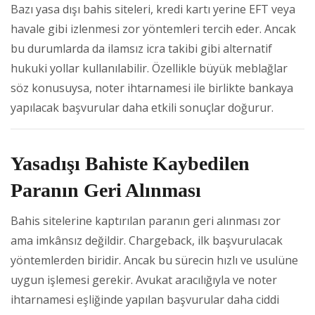
Bazı yasa dışı bahis siteleri, kredi kartı yerine EFT veya
havale gibi izlenmesi zor yöntemleri tercih eder. Ancak
bu durumlarda da ilamsız icra takibi gibi alternatif
hukuki yollar kullanılabilir. Özellikle büyük meblağlar
söz konusuysa, noter ihtarnamesi ile birlikte bankaya
yapılacak başvurular daha etkili sonuçlar doğurur.
Yasadışı Bahiste Kaybedilen
Paranın Geri Alınması
Bahis sitelerine kaptırılan paranın geri alınması zor
ama imkânsız değildir. Chargeback, ilk başvurulacak
yöntemlerden biridir. Ancak bu sürecin hızlı ve usulüne
uygun işlemesi gerekir. Avukat aracılığıyla ve noter
ihtarnamesi eşliğinde yapılan başvurular daha ciddi