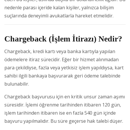
nedenle parası içeride kalan kişiler, yalnızca bilişim
suçlarında deneyimli avukatlarla hareket etmelidir.
Chargeback (İşlem İtirazı) Nedir?
Chargeback, kredi kartı veya banka kartıyla yapılan
ödemelere itiraz sürecidir. Eğer bir hizmet alınmadan
para çekildiyse, fazla veya yetkisiz işlem yapıldıysa, kart
sahibi ilgili bankaya başvurarak geri ödeme talebinde
bulunabilir.
Chargeback başvurusu için en kritik unsur zaman aşımı
süresidir. İşlemi öğrenme tarihinden itibaren 120 gün,
işlem tarihinden itibaren ise en fazla 540 gün içinde
başvuru yapılmalıdır. Bu süre geçerse hak talebi düşer.