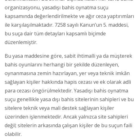
organizasyonu, yasadışı bahis oynatma suçu
kapsamında değerlendirilmekte ve ağır ceza yaptırımları
ile karşılaşılmaktadır. 7258 sayılı Kanun’un 5. maddesi,
bu suça dair tüm detayları kapsamlı biçimde
düzenlemiştir.
Bu yasa maddesine göre, sabit ihtimalli ya da müşterek
bahis oyunlarını herhangi bir şekilde düzenleyen,
oynanmasına zemin hazırlayan, yer veya teknik imkân
sağlayan kişiler hakkında hapis cezası ve ek olarak adli
para cezası öngörülmektedir. Yasadışı bahis oynatma
suçu genellikle yasa dışı bahis sitelerinin sahipleri ve bu
sitelere teknik veya mali destek sağlayan kişiler
üzerinden işlenmektedir. Ancak yalnızca site sahipleri
değil; sitelerin arkasında çalışan kişiler de bu suçun faili
olabilir.