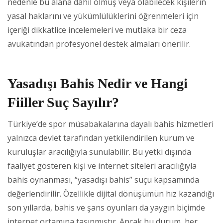
nedenle bu alana dahil olmuş veya olabilecek kişilerin
yasal haklarını ve yükümlülüklerini öğrenmeleri için
içeriği dikkatlice incelemeleri ve mutlaka bir ceza
avukatından profesyonel destek almaları önerilir.
Yasadışı Bahis Nedir ve Hangi
Fiiller Suç Sayılır?
Türkiye’de spor müsabakalarına dayalı bahis hizmetleri
yalnızca devlet tarafından yetkilendirilen kurum ve
kuruluşlar aracılığıyla sunulabilir. Bu yetki dışında
faaliyet gösteren kişi ve internet siteleri aracılığıyla
bahis oynanması, “yasadışı bahis” suçu kapsamında
değerlendirilir. Özellikle dijital dönüşümün hız kazandığı
son yıllarda, bahis ve şans oyunları da yaygın biçimde
internet ortamına taşınmıştır. Ancak bu durum, her