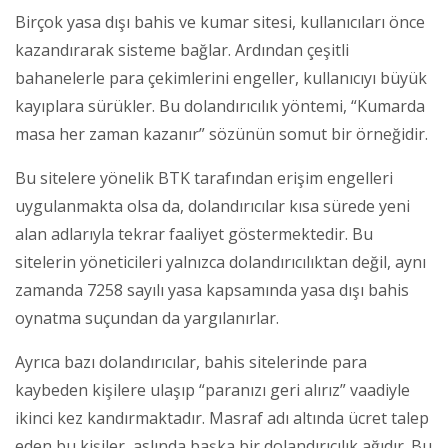
Birçok yasa dışı bahis ve kumar sitesi, kullanıcıları önce
kazandırarak sisteme bağlar. Ardından çeşitli
bahanelerle para çekimlerini engeller, kullanıcıyı büyük
kayıplara sürükler. Bu dolandırıcılık yöntemi, “Kumarda
masa her zaman kazanır” sözünün somut bir örneğidir.
Bu sitelere yönelik BTK tarafından erişim engelleri
uygulanmakta olsa da, dolandırıcılar kısa sürede yeni
alan adlarıyla tekrar faaliyet göstermektedir. Bu
sitelerin yöneticileri yalnızca dolandırıcılıktan değil, aynı
zamanda 7258 sayılı yasa kapsamında yasa dışı bahis
oynatma suçundan da yargılanırlar.
Ayrıca bazı dolandırıcılar, bahis sitelerinde para
kaybeden kişilere ulaşıp “paranızı geri alırız” vaadiyle
ikinci kez kandırmaktadır. Masraf adı altında ücret talep
eden bu kişiler, aslında başka bir dolandırıcılık ağıdır. Bu