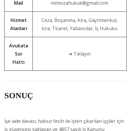
Mail
mimozahukuk@gmail.com
Hizmet
Ceza, Boşanma, Kira, Gayrimenkul,
Alanları
İcra, Ticaret, Yabancılar, İş Hukuku
Avukata
Sor
➔ Tıklayın
Hattı
SONUÇ
İşe iade davası, haksız fesih ile işten çıkarılan işçiler için
iş güvencesi sağlayan ve 4857 sayılı İş Kanunu