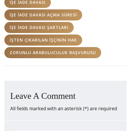
IŞE IADE DAVASI
IŞE IADE DAVASI AÇMA SÜRESI
IŞE IADE DAVASI ŞARTLARI
IŞTEN ÇIKARILAN IŞÇININ HAK
ZORUNLU ARABULUCULUK BAŞVURUSU
Leave A Comment
All fields marked with an asterisk (*) are required