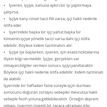
⦁ İşveren, işçiye, kanuna aykırı.bir işi yaptırmaya
çalışırsa,
⦁ İşçiye karşı cinsel taciz.fiili varsa, işçi haklı nedenle
istifa eder.
⦁ İşyerindeki başka bir işçi yahut.başka bir
kimsenin.işçiye yönelik tacizi varsa dahi işçi istifa
edebilir. Böylece kıdem tazminatını alır.
⦁ İşçiye işe başlarken, işveren, işin esaslı.noktalarına
ilişkin bilgi vermelidir. İşçiye, gerçekten var
olmayan.bilgiler vermesi sonucu işçiyi.yanıltacaktır
Böylece işçi haklı nedenle istifa edebilir. Kıdem tazminatı
da alabilir.
İşyerinde bir haftadan fazla süreyle.işçin durması
sonucunu doğuran zorlayıcı sebepler.mevcutsa haklı
sebeple fesih yoluna.gidilebilecektir. Örneğin deprem
olması, işyerinin önemli bir zarara uğraması gibi