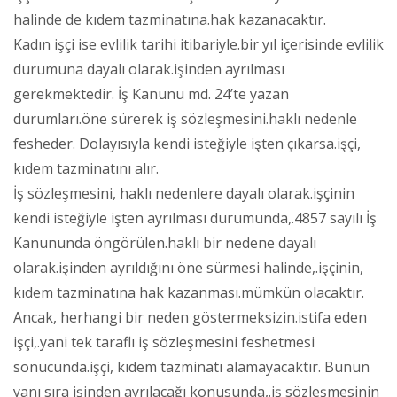
halinde de kıdem tazminatına.hak kazanacaktır.
Kadın işçi ise evlilik tarihi itibariyle.bir yıl içerisinde evlilik
durumuna dayalı olarak.işinden ayrılması
gerekmektedir. İş Kanunu md. 24’te yazan
durumları.öne sürerek iş sözleşmesini.haklı nedenle
fesheder. Dolayısıyla kendi isteğiyle işten çıkarsa.işçi,
kıdem tazminatını alır.
İş sözleşmesini, haklı nedenlere dayalı olarak.işçinin
kendi isteğiyle işten ayrılması durumunda,.4857 sayılı İş
Kanununda öngörülen.haklı bir nedene dayalı
olarak.işinden ayrıldığını öne sürmesi halinde,.işçinin,
kıdem tazminatına hak kazanması.mümkün olacaktır.
Ancak, herhangi bir neden göstermeksizin.istifa eden
işçi,.yani tek taraflı iş sözleşmesini feshetmesi
sonucunda.işçi, kıdem tazminatı alamayacaktır. Bunun
yanı sıra işinden ayrılacağı konusunda,.iş sözleşmesinin