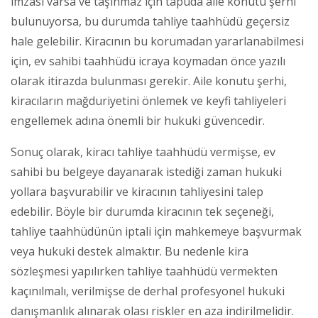
imzası varsa ve taşınmaz için tapuda aile konutu şerhi
bulunuyorsa, bu durumda tahliye taahhüdü geçersiz
hale gelebilir. Kiracının bu korumadan yararlanabilmesi
için, ev sahibi taahhüdü icraya koymadan önce yazılı
olarak itirazda bulunması gerekir. Aile konutu şerhi,
kiracıların mağduriyetini önlemek ve keyfi tahliyeleri
engellemek adına önemli bir hukuki güvencedir.
Sonuç olarak, kiracı tahliye taahhüdü vermişse, ev
sahibi bu belgeye dayanarak istediği zaman hukuki
yollara başvurabilir ve kiracının tahliyesini talep
edebilir. Böyle bir durumda kiracının tek seçeneği,
tahliye taahhüdünün iptali için mahkemeye başvurmak
veya hukuki destek almaktır. Bu nedenle kira
sözleşmesi yapılırken tahliye taahhüdü vermekten
kaçınılmalı, verilmişse de derhal profesyonel hukuki
danışmanlık alınarak olası riskler en aza indirilmelidir.