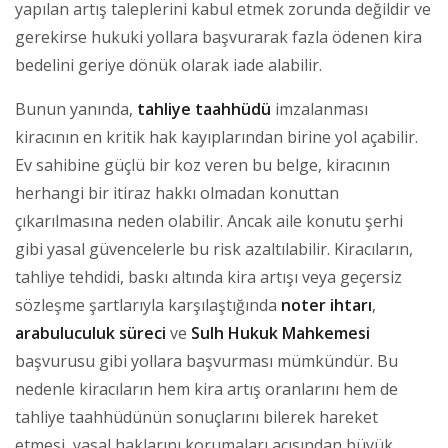
yapılan artış taleplerini kabul etmek zorunda değildir ve
gerekirse hukuki yollara başvurarak fazla ödenen kira
bedelini geriye dönük olarak iade alabilir.
Bunun yanında,
tahliye taahhüdü
imzalanması
kiracının en kritik hak kayıplarından birine yol açabilir.
Ev sahibine güçlü bir koz veren bu belge, kiracının
herhangi bir itiraz hakkı olmadan konuttan
çıkarılmasına neden olabilir. Ancak aile konutu şerhi
gibi yasal güvencelerle bu risk azaltılabilir. Kiracıların,
tahliye tehdidi, baskı altında kira artışı veya geçersiz
sözleşme şartlarıyla karşılaştığında
noter ihtarı
,
arabuluculuk süreci
ve
Sulh Hukuk Mahkemesi
başvurusu gibi yollara başvurması mümkündür. Bu
nedenle kiracıların hem kira artış oranlarını hem de
tahliye taahhüdünün sonuçlarını bilerek hareket
etmesi, yasal haklarını korumaları açısından büyük