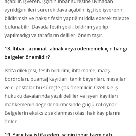
açabilir. İşveren, işçinin ihbar süresine uymadan
ayrıldığını ileri sürerek dava açabilir; işçi ise işverenin
bildirimsiz ve haksız fesih yaptığını iddia ederek talepte
bulunabilir. Davada fesih şekli, bildirim yapılıp
yapılmadığı ve tarafların delilleri önem taşır.
18. İhbar tazminatı almak veya ödememek için hangi
belgeler önemlidir?
İstifa dilekçesi, fesih bildirimi, ihtarname, maaş
bordroları, puantaj kayıtları, tanık beyanları, mesajlar
ve e-postalar bu süreçte çok önemlidir. Özellikle iş
hukuku davalarında yazılı deliller ve işyeri kayıtları
mahkemenin değerlendirmesinde güçlü rol oynar.
Belgelerin eksiksiz saklanması olası hak kayıplarını
önler.
19. Yargıtay istifa eden işçinin ihbar tazminatı