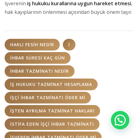
işverenin
iş hukuku kurallarına uygun hareket etmesi
,
hak kayıplarının önlenmesi açısından büyük önem taşır.
HAKLI FESIH NEDIR
I
IHBAR SÜRESI KAÇ GÜN
IHBAR TAZMINATI NEDIR
IŞ HUKUKU TAZMINAT HESAPLAMA
IŞÇI IHBAR TAZMINATI ÖDER MI
IŞTEN AYRILMA TAZMINAT HAKLARI
ISTIFA EDEN IŞÇI IHBAR TAZMINATI
IŞVEREN IHBAR TAZMINATI ÖDER MI