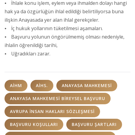
⦁ İhlale konu işlem, eylem veya ihmalden dolayı hangi
hak ya da özgürlüğün ihlal edildiği belirtiliyorsa buna
ilişkin Anayasada yer alan ihlal gerekçeler.
⦁ İç hukuk yollarının tüketilmesi aşamaları.
⦁ Başvuru yolunun öngörülmemiş olması nedeniyle,
ihlalin öğrenildiği tarihi,
⦁ Uğradıkları zarar.
AİHM
AİHS.
ANAYASA MAHKEMESI
ANAYASA MAHKEMESI BIREYSEL BAŞVURU
AVRUPA İNSAN HAKLARI SÖZLEŞMESI
BAŞVURU KOŞULLARI
BAŞVURU ŞARTLARI